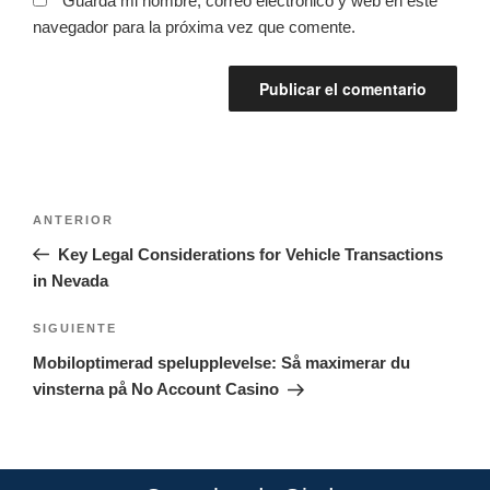
Guarda mi nombre, correo electrónico y web en este
navegador para la próxima vez que comente.
ANTERIOR
Key Legal Considerations for Vehicle Transactions
in Nevada
SIGUIENTE
Mobiloptimerad spelupplevelse: Så maximerar du
vinsterna på No Account Casino