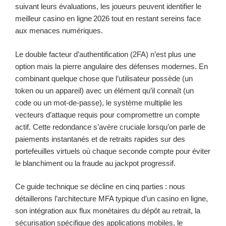
suivant leurs évaluations, les joueurs peuvent identifier le
meilleur casino en ligne 2026 tout en restant sereins face
aux menaces numériques.
Le double facteur d’authentification (2FA) n’est plus une
option mais la pierre angulaire des défenses modernes. En
combinant quelque chose que l’utilisateur possède (un
token ou un appareil) avec un élément qu’il connaît (un
code ou un mot‑de‑passe), le système multiplie les
vecteurs d’attaque requis pour compromettre un compte
actif. Cette redondance s’avère cruciale lorsqu’on parle de
paiements instantanés et de retraits rapides sur des
portefeuilles virtuels où chaque seconde compte pour éviter
le blanchiment ou la fraude au jackpot progressif.
Ce guide technique se décline en cinq parties : nous
détaillerons l’architecture MFA typique d’un casino en ligne,
son intégration aux flux monétaires du dépôt au retrait, la
sécurisation spécifique des applications mobiles, le