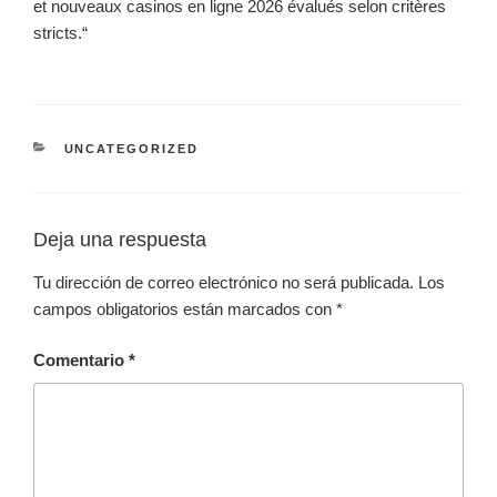
et nouveaux casinos en ligne 2026 évalués selon critères
stricts.“
UNCATEGORIZED
Deja una respuesta
Tu dirección de correo electrónico no será publicada.
Los
campos obligatorios están marcados con
*
Comentario
*