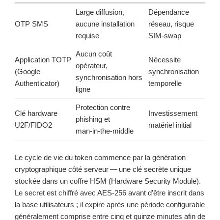
Large diffusion,
Dépendance
OTP SMS
aucune installation
réseau, risque
requise
SIM‑swap
Aucun coût
Application TOTP
Nécessite
opérateur,
(Google
synchronisation
synchronisation hors
Authenticator)
temporelle
ligne
Protection contre
Clé hardware
Investissement
phishing et
U2F/FIDO2
matériel initial
man‑in‑the‑middle
Le cycle de vie du token commence par la génération
cryptographique côté serveur — une clé secrète unique
stockée dans un coffre HSM (Hardware Security Module).
Le secret est chiffré avec AES‑256 avant d’être inscrit dans
la base utilisateurs ; il expire après une période configurable
généralement comprise entre cinq et quinze minutes afin de