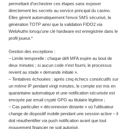
permettant d’orchestrer ces étapes sans exposer
directement les secrets au service principal du casino.
Elles gèrent automatiquement l’envoi SMS sécurisé, la
génération TOTP ainsi que la validation FIDO2 via
WebAuthn lorsqu’une clé hardware est enregistrée dans le
profil joueur.*
Gestion des exceptions :
– Limite temporelle : chaque défi MFA expire au bout de
deux minutes ; si aucun code n’est fourni, le processus
revient au stade « demande initiale ».
– Tentatives échouées : après cinq échecs consécutifs sur
un même IP pendant vingt minutes, le compte est mis en
quarantaine automatique et une notification sécurisée est
envoyée par email crypté GPG au titulaire légitime ;
– Cas particulier « déconnexion distante » où l’utilisateur
change de dispositif mobile pendant une session active – il
doit réauthentifier via push notification avant que tout
mouvement financier ne soit autorisé.