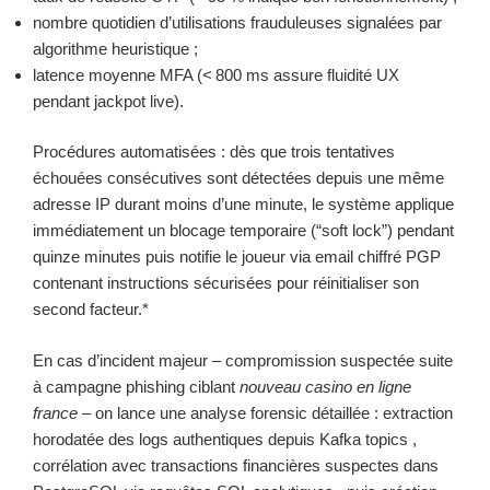
nombre quotidien d’utilisations frauduleuses signalées par
algorithme heuristique ;
latence moyenne MFA (< 800 ms assure fluidité UX
pendant jackpot live).
Procédures automatisées : dès que trois tentatives
échouées consécutives sont détectées depuis une même
adresse IP durant moins d’une minute, le système applique
immédiatement un blocage temporaire (“soft lock”) pendant
quinze minutes puis notifie le joueur via email chiffré PGP
contenant instructions sécurisées pour réinitialiser son
second facteur.*
En cas d’incident majeur – compromission suspectée suite
à campagne phishing ciblant
nouveau casino en ligne
france
– on lance une analyse forensic détaillée : extraction
horodatée des logs authentiques depuis Kafka topics ,
corrélation avec transactions financières suspectes dans