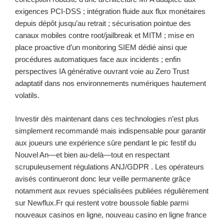
exigences PCI‑DSS ; intégration fluide aux flux monétaires
depuis dépôt jusqu’au retrait ; sécurisation pointue des
canaux mobiles contre root/jailbreak et MITM ; mise en
place proactive d’un monitoring SIEM dédié ainsi que
procédures automatiques face aux incidents ; enfin
perspectives IA générative ouvrant voie au Zero Trust
adaptatif dans nos environnements numériques hautement
volatils.​
Investir dès maintenant dans ces technologies n’est plus
simplement recommandé mais indispensable pour garantir
aux joueurs une expérience sûre pendant le pic festif du
Nouvel An—et bien au-delà—tout en respectant
scrupuleusement régulations ANJ/GDPR . Les opérateurs
avisés continueront donc leur veille permanente grâce
notamment aux revues spécialisées publiées régulièrement
sur Newflux.Fr qui restent votre boussole fiable parmi
nouveaux casinos en ligne, nouveau casino en ligne france