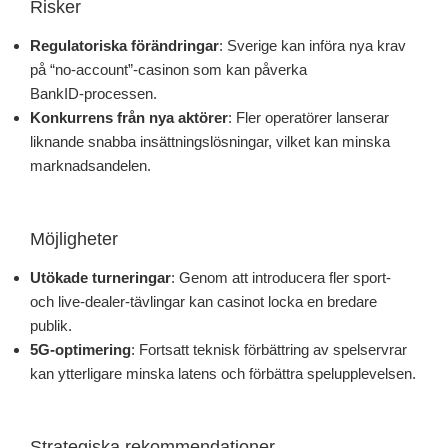
Risker
Regulatoriska förändringar
: Sverige kan införa nya krav
på “no‑account”‑casinon som kan påverka
BankID‑processen.
Konkurrens från nya aktörer
: Fler operatörer lanserar
liknande snabba insättningslösningar, vilket kan minska
marknadsandelen.
Möjligheter
Utökade turneringar
: Genom att introducera fler sport‑
och live‑dealer‑tävlingar kan casinot locka en bredare
publik.
5G‑optimering
: Fortsatt teknisk förbättring av spelservrar
kan ytterligare minska latens och förbättra spelupplevelsen.
Strategiska rekommendationer