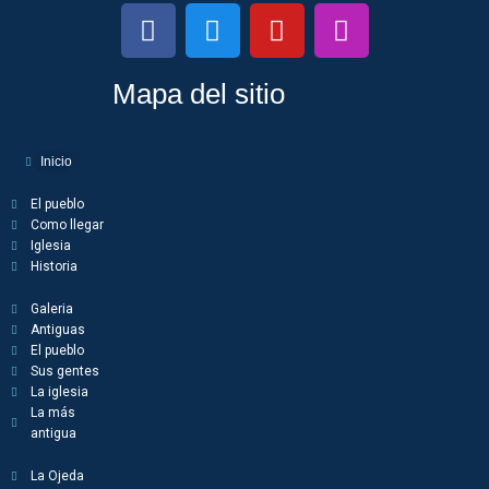
Mapa del sitio
Inicio
El pueblo
Como llegar
Iglesia
Historia
Galeria
Antiguas
El pueblo
Sus gentes
La iglesia
La más
antigua
La Ojeda