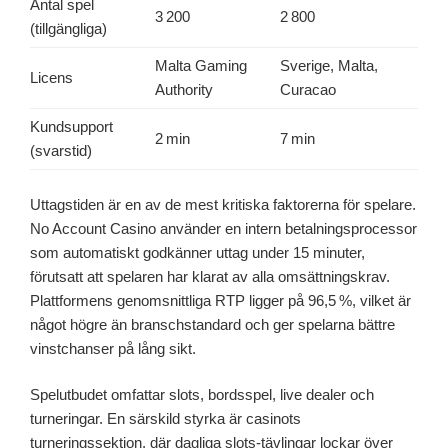
Antal spel
3 200
2 800
(tillgängliga)
Malta Gaming
Sverige, Malta,
Licens
Authority
Curacao
Kundsupport
2 min
7 min
(svarstid)
Uttagstiden är en av de mest kritiska faktorerna för spelare.
No Account Casino använder en intern betalningsprocessor
som automatiskt godkänner uttag under 15 minuter,
förutsatt att spelaren har klarat av alla omsättningskrav.
Plattformens genomsnittliga RTP ligger på 96,5 %, vilket är
något högre än branschstandard och ger spelarna bättre
vinstchanser på lång sikt.
Spelutbudet omfattar slots, bordsspel, live dealer och
turneringar. En särskild styrka är casinots
turneringssektion, där dagliga slots‑tävlingar lockar över