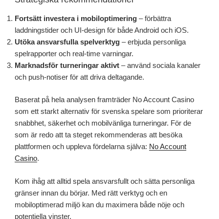
Fortsätt investera i mobiloptimering
– förbättra
laddningstider och UI‑design för både Android och iOS.
Utöka ansvarsfulla spelverktyg
– erbjuda personliga
spelrapporter och real‑time varningar.
Marknadsför turneringar aktivt
– använd sociala kanaler
och push‑notiser för att driva deltagande.
Baserat på hela analysen framträder No Account Casino
som ett starkt alternativ för svenska spelare som prioriterar
snabbhet, säkerhet och mobilvänliga turneringar. För de
som är redo att ta steget rekommenderas att besöka
plattformen och uppleva fördelarna själva:
No Account
Casino
.
Kom ihåg att alltid spela ansvarsfullt och sätta personliga
gränser innan du börjar. Med rätt verktyg och en
mobiloptimerad miljö kan du maximera både nöje och
potentiella vinster.