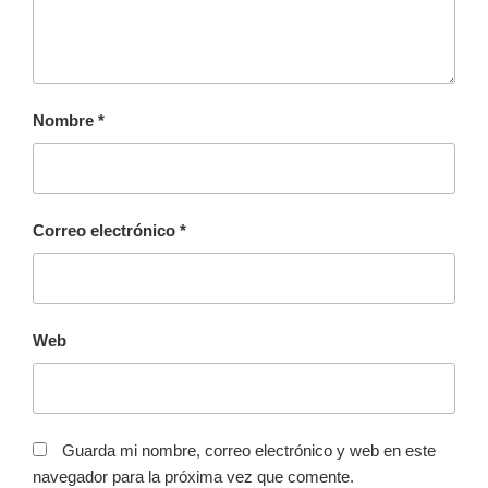
Nombre
*
Correo electrónico
*
Web
Guarda mi nombre, correo electrónico y web en este
navegador para la próxima vez que comente.