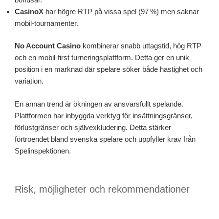
CasinoX
har högre RTP på vissa spel (97 %) men saknar
mobil‑tournamenter.
No Account Casino
kombinerar snabb uttagstid, hög RTP
och en mobil‑first turneringsplattform. Detta ger en unik
position i en marknad där spelare söker både hastighet och
variation.
En annan trend är ökningen av ansvarsfullt spelande.
Plattformen har inbyggda verktyg för insättningsgränser,
förlustgränser och självexkludering. Detta stärker
förtroendet bland svenska spelare och uppfyller krav från
Spelinspektionen.
Risk, möjligheter och rekommendationer