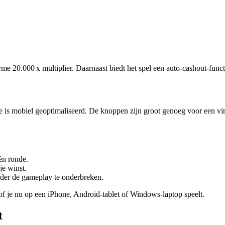
 20.000 x multiplier. Daarnaast biedt het spel een auto‑cashout‑functie
e is mobiel geoptimaliseerd. De knoppen zijn groot genoeg voor een vin
één ronde.
je winst.
nder de gameplay te onderbreken.
 of je nu op een iPhone, Android‑tablet of Windows‑laptop speelt.
t