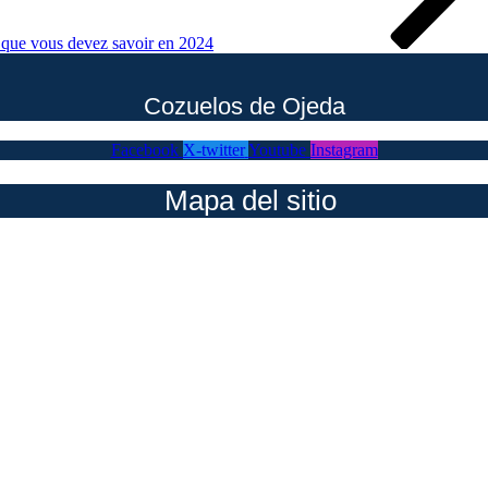
e que vous devez savoir en 2024
Cozuelos de Ojeda
Facebook
X-twitter
Youtube
Instagram
Mapa del sitio