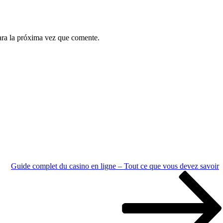
ara la próxima vez que comente.
Guide complet du casino en ligne – Tout ce que vous devez savoir