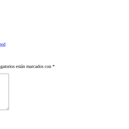
zed
gatorios están marcados con
*