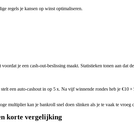
ge regels je kansen op winst optimaliseren.
 voordat je een cash‑out‑beslissing maakt. Statistieken tonen aan dat de
 stelt een auto‑cashout in op 5 x. Na vijf winnende rondes heb je €10 × 
oge multiplier kan je bankroll snel doen slinken als je te vaak te vroeg 
n korte vergelijking