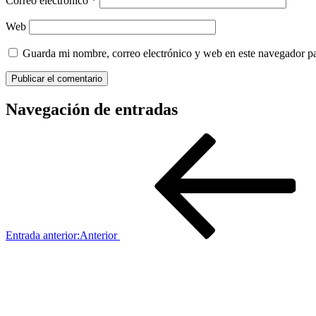
Correo electrónico
*
Web
Guarda mi nombre, correo electrónico y web en este navegador p
Navegación de entradas
Entrada anterior:
Anterior