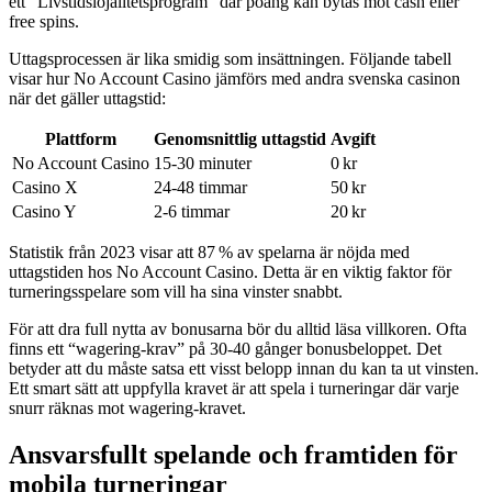
ett “Livstidslojalitetsprogram” där poäng kan bytas mot cash eller
free spins.
Uttagsprocessen är lika smidig som insättningen. Följande tabell
visar hur No Account Casino jämförs med andra svenska casinon
när det gäller uttagstid:
Plattform
Genomsnittlig uttagstid
Avgift
No Account Casino
15‑30 minuter
0 kr
Casino X
24‑48 timmar
50 kr
Casino Y
2‑6 timmar
20 kr
Statistik från 2023 visar att 87 % av spelarna är nöjda med
uttagstiden hos No Account Casino. Detta är en viktig faktor för
turneringsspelare som vill ha sina vinster snabbt.
För att dra full nytta av bonusarna bör du alltid läsa villkoren. Ofta
finns ett “wagering‑krav” på 30‑40 gånger bonusbeloppet. Det
betyder att du måste satsa ett visst belopp innan du kan ta ut vinsten.
Ett smart sätt att uppfylla kravet är att spela i turneringar där varje
snurr räknas mot wagering‑kravet.
Ansvarsfullt spelande och framtiden för
mobila turneringar