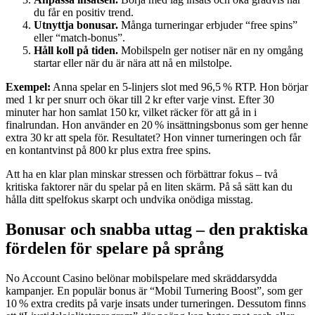
du får en positiv trend.
Utnyttja bonusar.
Många turneringar erbjuder “free spins”
eller “match‑bonus”.
Håll koll på tiden.
Mobilspeln ger notiser när en ny omgång
startar eller när du är nära att nå en milstolpe.
Exempel:
Anna spelar en 5‑linjers slot med 96,5 % RTP. Hon börjar
med 1 kr per snurr och ökar till 2 kr efter varje vinst. Efter 30
minuter har hon samlat 150 kr, vilket räcker för att gå in i
finalrundan. Hon använder en 20 % insättningsbonus som ger henne
extra 30 kr att spela för. Resultatet? Hon vinner turneringen och får
en kontantvinst på 800 kr plus extra free spins.
Att ha en klar plan minskar stressen och förbättrar fokus – två
kritiska faktorer när du spelar på en liten skärm. På så sätt kan du
hålla ditt spelfokus skarpt och undvika onödiga misstag.
Bonusar och snabba uttag – den praktiska
fördelen för spelare på språng
No Account Casino belönar mobilspelare med skräddarsydda
kampanjer. En populär bonus är “Mobil Turnering Boost”, som ger
10 % extra credits på varje insats under turneringen. Dessutom finns