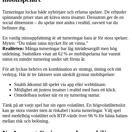
Turneringar lockar både nybörjare och erfarna spelare. De erbjuder
spännande priser utan att kräva stora insatser. Dessutom ger de en
social dimension – du spelar mot andra i realtid, oavsett var du
befinner dig.
En vanlig missuppfattning är att turneringar bara är för stora spelare.
Myten: “Du måste satsa mycket för att vinna.”
Realiteten:
Många turneringar har låg inträdesavgift men hög
utdelning. Statistiken visar att 62 % av mobilspelarna har vunnit
minst en mindre turnering under sitt första år.
För att lyckas behövs en kombination av strategi, timing och rätt
verktyg. Här är tre faktorer som särskilt gynnar mobilspelare:
Snabb åtkomst till spelet via app eller webbläsare.
Möjlighet att justera insatser i realtid med bara ett klick.
Omedelbara notiser när en ny turnering startar.
Tänk på att varje spel har sin egen volatilitet. En högvolatilitetsslot
kan ge stora vinster men är riskabel i korta turneringar. Välj spel
med medelhög volatilitet och RTP‑värde över 96 % för bästa balans
mellan risk och belöning.