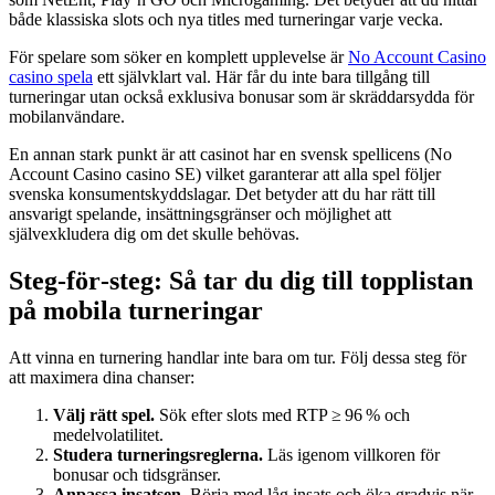
både klassiska slots och nya titles med turneringar varje vecka.
För spelare som söker en komplett upplevelse är
No Account Casino
casino spela
ett självklart val. Här får du inte bara tillgång till
turneringar utan också exklusiva bonusar som är skräddarsydda för
mobilanvändare.
En annan stark punkt är att casinot har en svensk spellicens (No
Account Casino casino SE) vilket garanterar att alla spel följer
svenska konsumentskyddslagar. Det betyder att du har rätt till
ansvarigt spelande, insättningsgränser och möjlighet att
självexkludera dig om det skulle behövas.
Steg‑för‑steg: Så tar du dig till topplistan
på mobila turneringar
Att vinna en turnering handlar inte bara om tur. Följ dessa steg för
att maximera dina chanser:
Välj rätt spel.
Sök efter slots med RTP ≥ 96 % och
medelvolatilitet.
Studera turneringsreglerna.
Läs igenom villkoren för
bonusar och tidsgränser.
Anpassa insatsen.
Börja med låg insats och öka gradvis när