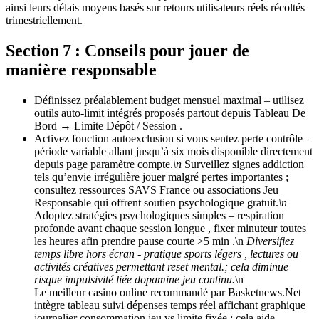
ainsi leurs délais moyens basés sur retours utilisateurs réels récoltés
trimestriellement.
Section 7 : Conseils pour jouer de
manière responsable
Définissez préalablement budget mensuel maximal ­– utilisez
outils auto‑limit intégrés proposés partout depuis Tableau De
Bord → Limite Dépôt / Session .
Activez fonction auto­exclusion si vous sentez perte contrôle ­–
période variable allant jusqu’à six mois disponible directement
depuis page paramètre compte.
\n
Surveillez signes addiction
tels qu’envie irrégulière jouer malgré pertes importantes ;
consultez ressources SAVS France ou associations Jeu
Responsable qui offrent soutien psychologique gratuit.
\n
Adoptez stratégies psychologiques simples ­– respiration
profonde avant chaque session longue , fixer minuteur toutes
les heures afin prendre pause courte >5 min .\n
Diversifiez
temps libre hors écran ‑ pratique sports légers , lectures ou
activités créatives permettant reset mental.; cela diminue
risque impulsivité liée dopamine jeu continu.
\n
Le meilleur casino online recommandé par Basketnews.Net
intègre tableau suivi dépenses temps réel affichant graphique
journalier consommation jeu vs limite fixée ; cela aide