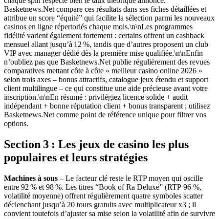
chaque spin respecte bien le taux théorique annoncé.
Basketnews.Net compare ces résultats dans ses fiches détaillées et
attribue un score “équité” qui facilite la sélection parmi les nouveaux
casinos en ligne répertoriés chaque mois.\n\nLes programmes
fidélité varient également fortement : certains offrent un cashback
mensuel allant jusqu’à 12 %, tandis que d’autres proposent un club
VIP avec manager dédié dès la première mise qualifiée.\n\nEnfin
n’oubliez pas que Basketnews.Net publie régulièrement des revues
comparatives mettant côte à côte « meilleur casino online 2026 »
selon trois axes – bonus attractifs, catalogue jeux étendu et support
client multilingue – ce qui constitue une aide précieuse avant votre
inscription.\n\nEn résumé : privilégiez licence solide + audit
indépendant + bonne réputation client + bonus transparent ; utilisez
Basketnews.Net comme point de référence unique pour filtrer vos
options.
Section 3 : Les jeux de casino les plus
populaires et leurs stratégies
Machines à sous
– Le facteur clé reste le RTP moyen qui oscille
entre 92 % et 98 %. Les titres “Book of Ra Deluxe” (RTP 96 %,
volatilité moyenne) offrent régulièrement quatre symboles scatter
déclenchant jusqu’à 20 tours gratuits avec multiplicateur x3 ; il
convient toutefois d’ajuster sa mise selon la volatilité afin de survivre