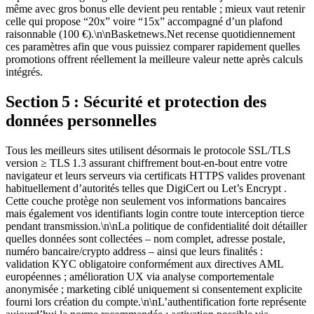
même avec gros bonus elle devient peu rentable ; mieux vaut retenir
celle qui propose “20x” voire “15x” accompagné d’un plafond
raisonnable (
100 €).\n\nBasketnews.Net recense quotidiennement
ces paramètres afin que vous puissiez comparer rapidement quelles
promotions offrent réellement la meilleure valeur nette après calculs
intégrés.
Section 5 : Sécurité et protection des
données personnelles
Tous les meilleurs sites utilisent désormais le protocole SSL/TLS
version ≥ TLS 1.​3 assurant chiffrement bout‑en‑bout entre votre
navigateur et leurs serveurs via certificats HTTPS valides provenant
habituellement d’autorités telles que DigiCert ou Let’s Encrypt .
Cette couche protège non seulement vos informations bancaires
mais également vos identifiants login contre toute interception tierce
pendant transmission.\n\nLa politique de confidentialité doit détailler
quelles données sont collectées – nom complet, adresse postale,
numéro bancaire/crypto address – ainsi que leurs finalités :
validation KYC obligatoire conformément aux directives AML
européennes ; amélioration UX via analyse comportementale
anonymisée ; marketing ciblé uniquement si consentement explicite
fourni lors création du compte.\n\nL’authentification forte représente