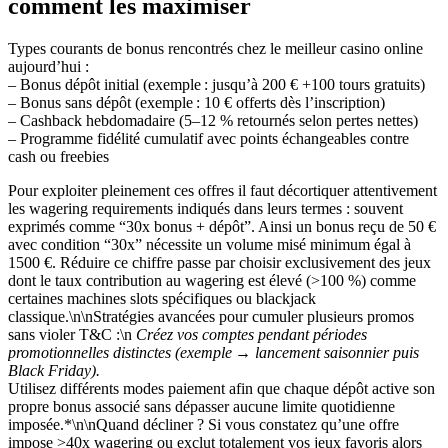
comment les maximiser
Types courants de bonus rencontrés chez le meilleur casino online
aujourd’hui :
– Bonus dépôt initial (exemple : jusqu’à 200 € +100 tours gratuits)
– Bonus sans dépôt (exemple : 10 € offerts dès l’inscription)
– Cashback hebdomadaire (5–12 % retournés selon pertes nettes)
– Programme fidélité cumulatif avec points échangeables contre
cash ou freebies
Pour exploiter pleinement ces offres il faut décortiquer attentivement
les wagering requirements indiqués dans leurs termes : souvent
exprimés comme “30x bonus + dépôt”. Ainsi un bonus reçu de 50 €
avec condition “30x” nécessite un volume misé minimum égal à​
1500 €. Réduire ce chiffre passe par choisir exclusivement des jeux
dont le taux contribution au wagering est élevé (>100 %) comme
certaines machines slots spécifiques ou blackjack
classique.\n\nStratégies avancées pour cumuler plusieurs promos
sans violer T&C :\n
Créez vos comptes pendant périodes
promotionnelles distinctes (exemple → lancement saisonnier puis
Black Friday).
Utilisez différents modes paiement afin que chaque dépôt active son
propre bonus associé sans dépasser aucune limite quotidienne
imposée.*\n\nQuand décliner ? Si vous constatez qu’une offre
impose >40x wagering ou exclut totalement vos jeux favoris alors