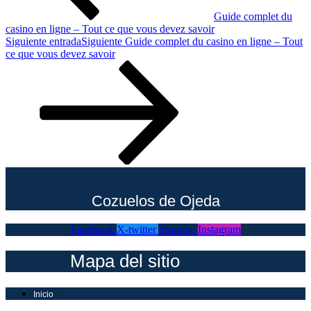
Guide complet du
casino en ligne – Tout ce que vous devez savoir
Siguiente entrada
Siguiente
Guide complet du casino en ligne – Tout
ce que vous devez savoir
Cozuelos de Ojeda
Facebook
X-twitter
Youtube
Instagram
Mapa del sitio
Inicio