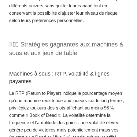
différents univers sans quitter leur canapé tout en
conservant la possibilité d’ajuster leur niveau de risque
selon leurs préférences personnelles.
III️⃣ Stratégies gagnantes aux machines à
sous et aux jeux de table
Machines à sous : RTP, volatilité & lignes
payantes
Le RTP (Return to Player) indique le pourcentage moyen
qu’une machine redistribue aux joueurs sur le long terme ;
privilégiez toujours des slots affichant au moins 96 %
comme « Book of Dead ». La volatilité détermine la
fréquence et l’amplitude des gains : une volatilité élevée
génère peu de victoires mais potentiellement massives