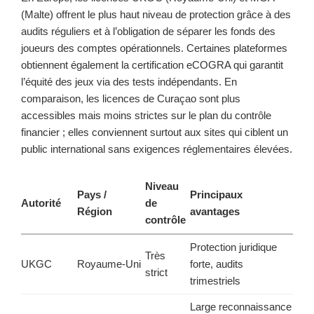
(Malte) offrent le plus haut niveau de protection grâce à des
audits réguliers et à l’obligation de séparer les fonds des
joueurs des comptes opérationnels. Certaines plateformes
obtiennent également la certification eCOGRA qui garantit
l’équité des jeux via des tests indépendants. En
comparaison, les licences de Curaçao sont plus
accessibles mais moins strictes sur le plan du contrôle
financier ; elles conviennent surtout aux sites qui ciblent un
public international sans exigences réglementaires élevées.
Niveau
Pays /
Principaux
Autorité
de
Région
avantages
contrôle
Protection juridique
Très
UKGC
Royaume‑Uni
forte, audits
strict
trimestriels
Large reconnaissance