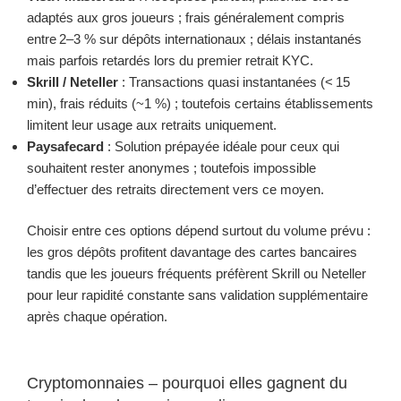
adaptés aux gros joueurs ; frais généralement compris
entre 2–3 % sur dépôts internationaux ; délais instantanés
mais parfois retardés lors du premier retrait KYC.
Skrill / Neteller
: Transactions quasi instantanées (< 15
min), frais réduits (~1 %) ; toutefois certains établissements
limitent leur usage aux retraits uniquement.
Paysafecard
: Solution prépayée idéale pour ceux qui
souhaitent rester anonymes ; toutefois impossible
d’effectuer des retraits directement vers ce moyen.
Choisir entre ces options dépend surtout du volume prévu :
les gros dépôts profitent davantage des cartes bancaires
tandis que les joueurs fréquents préfèrent Skrill ou Neteller
pour leur rapidité constante sans validation supplémentaire
après chaque opération.
Cryptomonnaies – pourquoi elles gagnent du