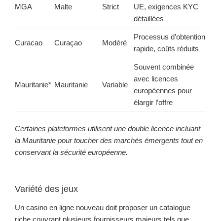
MGA
Malte
Strict
UE, exigences KYC
détaillées
Processus d’obtention
Curacao
Curaçao
Modéré
rapide, coûts réduits
Souvent combinée
avec licences
Mauritanie*
Mauritanie
Variable
européennes pour
élargir l’offre
Certaines plateformes utilisent une double licence incluant
la Mauritanie pour toucher des marchés émergents tout en
conservant la sécurité européenne.
Variété des jeux
Un casino en ligne nouveau doit proposer un catalogue
riche couvrant plusieurs fournisseurs majeurs tels que