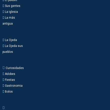
El pueblo
Sus gentes
La iglesia
La más
antigua
La Ojeda
La Ojeda sus
pueblos
Curiosidades
Adobes
Fiestas
Gastronomia
Bolos