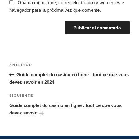
Guarda mi nombre, correo electrónico y web en este
navegador para la próxima vez que comente.
ANTERIOR
Guide complet du casino en ligne : tout ce que vous
devez savoir en 2024
SIGUIENTE
Guide complet du casino en ligne : tout ce que vous
devez savoir