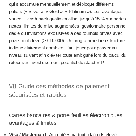
qui s’accumule mensuellement et débloque différents
paliers (« Silver », « Gold », « Platinum »). Les avantages
varient – cash‑back quotidien allant jusqu’à 15 % sur pertes
nettes, limites de mise augmentées, gestionnaire personnel
dédié ou invitations exclusives à des tournois privés avec
prize‑pool élevé (> €10 000). Un programme bien structuré
indique clairement combien il faut jouer pour passer au
niveau suivant afin d’éviter toute ambiguïté lors du calcul du
retour sur investissement potentiel du statut VIP.
V️⃣ Guide des méthodes de paiement
sécurisées et rapides
Cartes bancaires & porte‑feuilles électroniques –
avantages & limites
Visa / Mastercard
: Acceptées partout, plafonds élevés