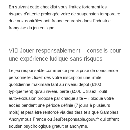
En suivant cette checklist vous limitez fortement les
risques d’attente prolongée voire de suspension temporaire
due aux contrôles anti‑fraude courants dans l’industrie
française du jeu en ligne.
VI️⃣ Jouer responsablement – conseils pour
une expérience ludique sans risques
Le jeu responsable commence par la prise de conscience
personnelle : fixez dès votre inscription une limite
quotidienne maximale tant au niveau dépôt (€100
typiquement) qu’au niveau perte (€50). Utilisez l’outil
auto‑exclusion proposé par chaque site – il bloque votre
accès pendant une période définie (7 jours à plusieurs
mois) et peut être renforcé via des tiers tels que Gamblers
Anonymous France ou JeuResponsable.gouv.fr qui offrent
soutien psychologique gratuit et anonyme.