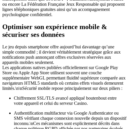
ou encore La Fédération Française Jeux Responsable qui proposent
lignes téléphoniques gratuites ainsi qu’un accompagnement
psychologique confidentiel.
Optimiser son expérience mobile &
sécuriser ses données
Le jeu depuis smartphone offre aujourd’hui davantage qu’une
simple commodité ; il devient véritablement stratégique grâce aux
notifications push annonçant offres exclusives réservées aux
appareils mobiles seulement.
Les applications natives publiées officiellement sur Google Play
Store ou Apple App Store utilisent souvent une couche
supplémentaire WebGL permettant fluidité supérieure comparée aux
navigateurs HTML5 standards où certains effets visuels demeurent
limités.\n\nSécurité mobile repose principalement sur deux piliers :
Chiffrement SSL/TLS avancé appliqué bout­en­bout entre
votre appareil et celui du serveur Casino.
Authentification multifacteur via Google Authenticator ou
SMS vérifiant chaque connexion nouvelle depuis un dispositif
inconnu.\nCes mécanismes sont explicitement décrits dans
chaque politique RGPD affichée par nos partenaires évalués