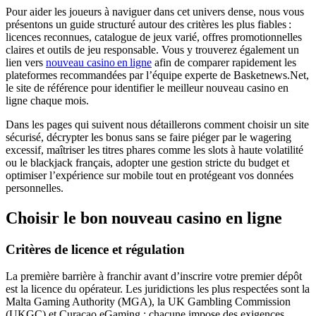
Pour aider les joueurs à naviguer dans cet univers dense, nous vous
présentons un guide structuré autour des critères les plus fiables :
licences reconnues, catalogue de jeux varié, offres promotionnelles
claires et outils de jeu responsable. Vous y trouverez également un
lien vers
nouveau casino en ligne
afin de comparer rapidement les
plateformes recommandées par l’équipe experte de Basketnews.Net,
le site de référence pour identifier le meilleur nouveau casino en
ligne chaque mois.
Dans les pages qui suivent nous détaillerons comment choisir un site
sécurisé, décrypter les bonus sans se faire piéger par le wagering
excessif, maîtriser les titres phares comme les slots à haute volatilité
ou le blackjack français, adopter une gestion stricte du budget et
optimiser l’expérience sur mobile tout en protégeant vos données
personnelles.
Choisir le bon nouveau casino en ligne
Critères de licence et régulation
La première barrière à franchir avant d’inscrire votre premier dépôt
est la licence du opérateur. Les juridictions les plus respectées sont la
Malta Gaming Authority (MGA), la UK Gambling Commission
(UKGC) et Curaçao eGaming ; chacune impose des exigences