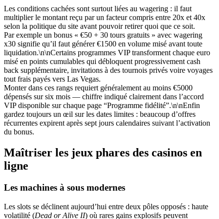
Les conditions cachées sont surtout liées au wagering : il faut
multiplier le montant reçu par un facteur compris entre 20x et 40x
selon la politique du site avant pouvoir retirer quoi que ce soit.
Par exemple un bonus « €50 + 30 tours gratuits » avec wagering
x30 signifie qu’il faut générer €1500 en volume misé avant toute
liquidation.\n\nCertains programmes VIP transforment chaque euro
misé en points cumulables qui débloquent progressivement cash
back supplémentaire, invitations à des tournois privés voire voyages
tout frais payés vers Las Vegas.
Monter dans ces rangs requiert généralement au moins €5000
dépensés sur six mois — chiffre indiqué clairement dans l’accord
VIP disponible sur chaque page “Programme fidélité”.\n\nEnfin
gardez toujours un œil sur les dates limites : beaucoup d’offres
récurrentes expirent après sept jours calendaires suivant l’activation
du bonus.
Maîtriser les jeux phares des casinos en
ligne
Les machines à sous modernes
Les slots se déclinent aujourd’hui entre deux pôles opposés : haute
volatilité (
Dead or Alive II
) où rares gains explosifs peuvent