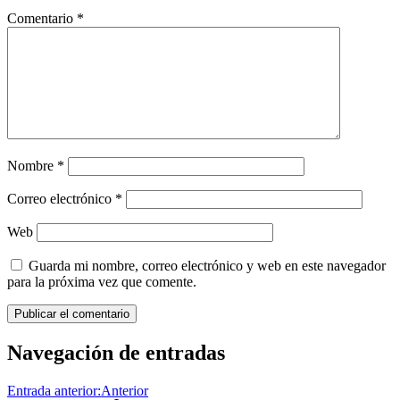
Comentario
*
Nombre
*
Correo electrónico
*
Web
Guarda mi nombre, correo electrónico y web en este navegador
para la próxima vez que comente.
Navegación de entradas
Entrada anterior:
Anterior