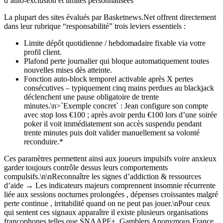
d’auto‑exclusion et limites personnalisées
La plupart des sites évalués par Basketnews.Net offrent directement
dans leur rubrique “responsabilité” trois leviers essentiels :
Limite dépôt quotidienne / hebdomadaire fixable via votre
profil client.
Plafond perte journalier qui bloque automatiquement toutes
nouvelles mises dès atteinte.
Fonction auto‑block temporel activable après X pertes
consécutives – typiquement cinq mains perdues au blackjack
déclenchent une pause obligatoire de trente
minutes.\n>`Exemple concret` : Jean configure son compte
avec stop loss €100 ; après avoir perdu €100 lors d’une soirée
poker il voit immédiatement son accès suspendu pendant
trente minutes puis doit valider manuellement sa volonté
reconduire.*
Ces paramètres permettent ainsi aux joueurs impulsifs voire anxieux
garder toujours contrôle dessus leurs comportements
compulsifs.\n\nReconnaître les signes d’addiction & ressources
d’aide → Les indicateurs majeurs comprennent insomnie récurrente
liée aux sessions nocturnes prolongées , dépenses croissantes malgré
perte continue , irritabilité quand on ne peut pas jouer.\nPour ceux
qui sentent ces signaux apparaître il existe plusieurs organisations
francophones telles que SNAAPF+, Gamblers Anonymous France