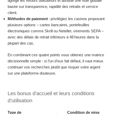
agrège les retours utilisateurs et attribue une note globale
basée sur transparence, rapidité des retraits et service
client.
Méthodes de paiement
: privilégiez les casinos proposant
plusieurs options – cartes bancaires, portefeuilles
électroniques comme Skrill ou Neteller, virements SEPA –
avec des délais de retrait inférieurs à 48 heures dans la
plupart des cas.
En combinant ces quatre points vous obtenez une matrice
décisionnelle simple : si l’un d’eux fait défaut, il vaut mieux
continuer vos recherches plutôt que risquer votre argent
sur une plateforme douteuse.
Les bonus d’accueil et leurs conditions
d’utilisation
Type de
Condition de mise